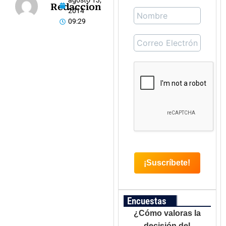
agosto 13,
Redaccion
2014
09:29
Encuestas
¿Cómo valoras la
decisión del