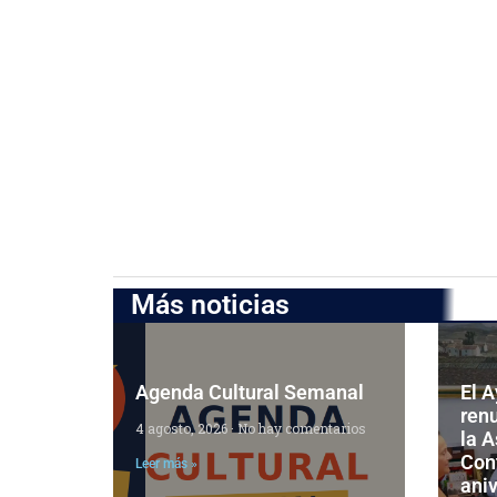
Más noticias
Agenda Cultural Semanal
El 
ren
4 agosto, 2026
No hay comentarios
la 
Cont
Leer más »
aniv