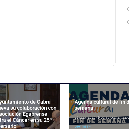
Ayuntamiento de Cabra
Agenda cultural de fin 
ueva su colaboración con
semana
Asociación Egabrense
31 julio, 2026
No hay comentari
ra el Cáncer en su 25º
ersario
Leer más »