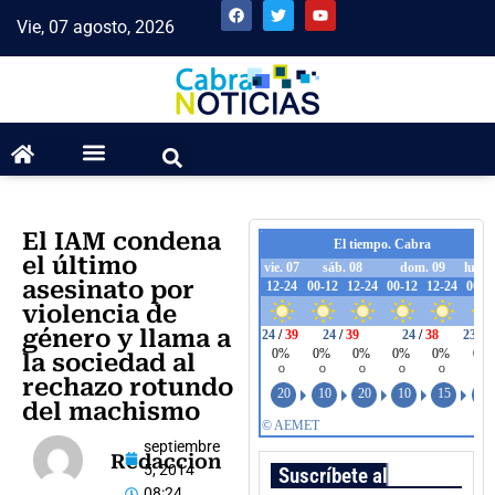
Vie, 07 agosto, 2026
El IAM condena
el último
asesinato por
violencia de
género y llama a
la sociedad al
rechazo rotundo
del machismo
septiembre
Redaccion
5, 2014
Suscríbete al boletín
08:24