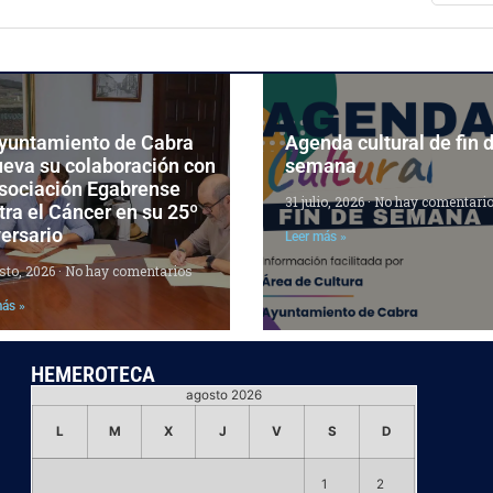
Ayuntamiento de Cabra
Agenda cultural de fin 
ueva su colaboración con
semana
Asociación Egabrense
31 julio, 2026
No hay comentari
ra el Cáncer en su 25º
ersario
Leer más »
sto, 2026
No hay comentarios
más »
HEMEROTECA
agosto 2026
L
M
X
J
V
S
D
1
2