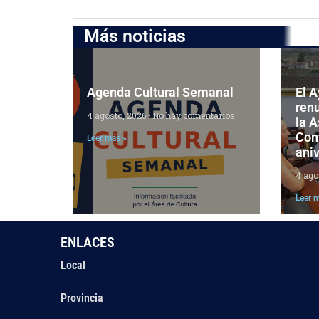
Más noticias
Agenda Cultural Semanal
El 
ren
4 agosto, 2026
No hay comentarios
la 
Cont
Leer más »
aniv
4 ago
Leer 
ENLACES
Local
Provincia