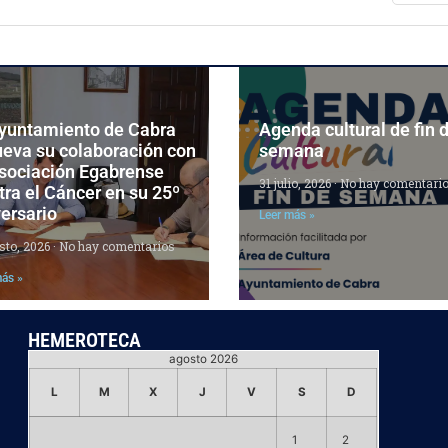
Ayuntamiento de Cabra
Agenda cultural de fin 
ueva su colaboración con
semana
Asociación Egabrense
31 julio, 2026
No hay comentari
ra el Cáncer en su 25º
ersario
Leer más »
sto, 2026
No hay comentarios
más »
HEMEROTECA
agosto 2026
L
M
X
J
V
S
D
1
2