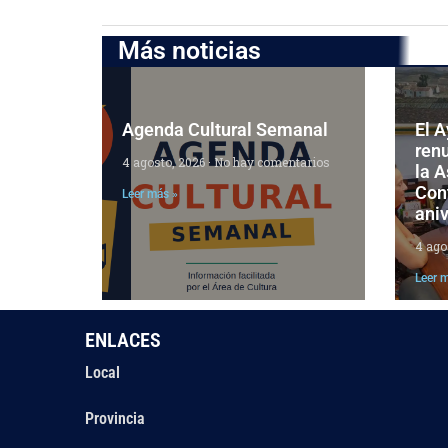
Más noticias
Agenda Cultural Semanal
El 
ren
4 agosto, 2026
No hay comentarios
la 
Cont
Leer más »
aniv
4 ago
Leer 
ENLACES
Local
Provincia