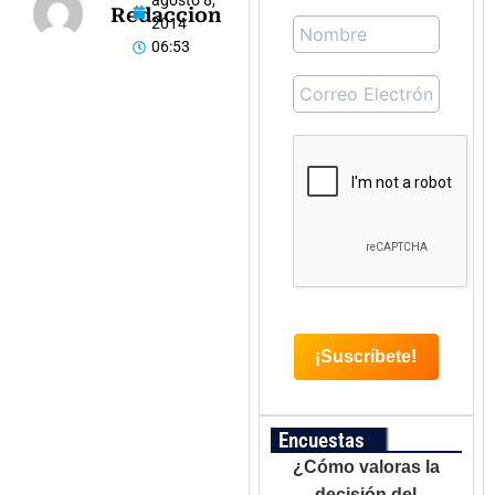
agosto 8,
Redaccion
2014
06:53
Encuestas
¿Cómo valoras la
decisión del