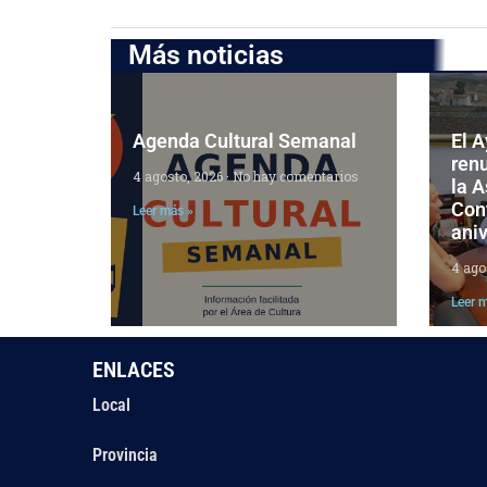
Más noticias
Agenda Cultural Semanal
El 
ren
4 agosto, 2026
No hay comentarios
la 
Cont
Leer más »
aniv
4 ago
Leer 
ENLACES
Local
Provincia