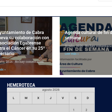
Ayuntamiento de Cabra
Agenda cultural de fin 
ueva su colaboración con
semana
Asociación Egabrense
31 julio, 2026
No hay comentari
ra el Cáncer en su 25º
ersario
Leer más »
sto, 2026
No hay comentarios
más »
HEMEROTECA
agosto 2026
L
M
X
J
V
S
D
1
2