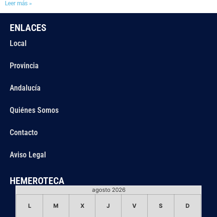
Leer más »
ENLACES
Local
Provincia
Andalucía
Quiénes Somos
Contacto
Aviso Legal
HEMEROTECA
agosto 2026
L
M
X
J
V
S
D