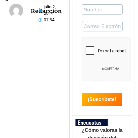
julio 2,
Redaccion
2014
07:34
Encuestas
¿Cómo valoras la
decisión del