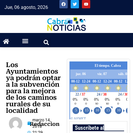
Jue, 06 agosto, 2026
Los
Ayuntamientos
ya podrán optar
a la subvención
para la mejora
de los caminos
rurales de su
localidad
marzo 14,
Redaccion
2018
Suscríbete al boletín
21:29