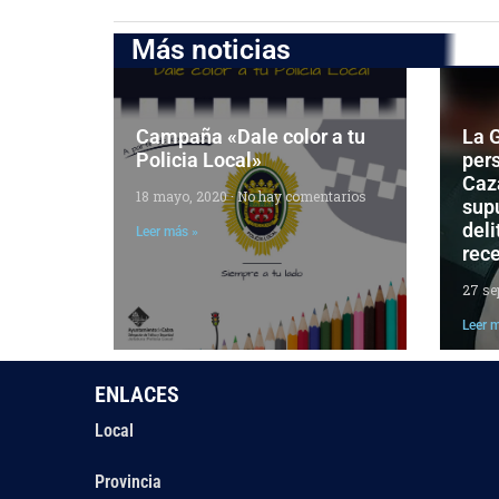
Más noticias
Campaña «Dale color a tu
La G
Policia Local»
per
Caza
18 mayo, 2020
No hay comentarios
supu
deli
Leer más »
rec
27 se
Leer 
ENLACES
Local
Provincia