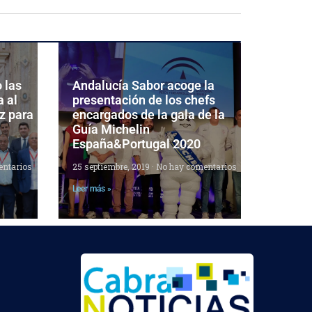
 las
Andalucía Sabor acoge la
a al
presentación de los chefs
z para
encargados de la gala de la
Guía Michelin
España&Portugal 2020
ntarios
25 septiembre, 2019
No hay comentarios
Leer más »