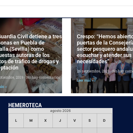
uardia Civil detiene a tres
Crespo: “Hemos abierto
sonas en Puebla de
puertas de la Consejerí
lla (Sevilla) como
sector pesquero andalu
estas autoras de los
escuchar y atender sus
tos de tráfico de drogas y
necesidades”
eptación
26 septiembre, 2019
No hay come
ptiembre, 2019
No hay comentarios
Leer más »
más »
HEMEROTECA
agosto 2026
L
M
X
J
V
S
D