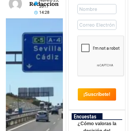
febrero 23,
Redaccion
2017
14:28
Encuestas
¿Cómo valoras la
decisión del