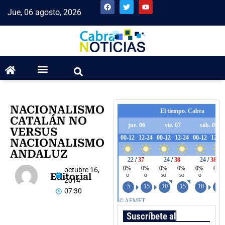
Jue, 06 agosto, 2026
NACIONALISMO
CATALÁN NO
VERSUS
NACIONALISMO
ANDALUZ
octubre 16,
Editorial
2014
07:30
Suscríbete al boletín