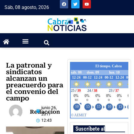
Sáb, 08 agosto, 2026
La patronal y
sindicatos
alcanzan un
preacuerdo para
el convenio del
campo
junio 26,
Redaccion
2017
12:43
Suscríbete al boletín