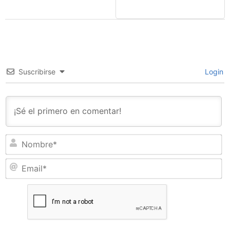
Suscribirse
Login
N
Em