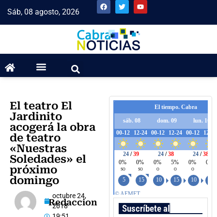
Sáb, 08 agosto, 2026
El teatro El
Jardinito
acogerá la obra
de teatro
«Nuestras
Soledades» el
próximo
domingo
octubre 24,
Redaccion
2018
Suscríbete al boletín
19:51