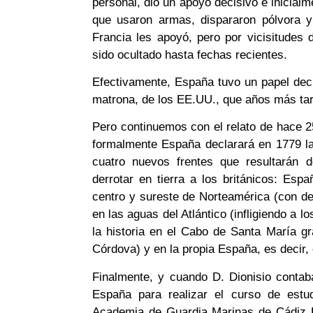
personal, dio un apoyo decisivo e inicia
que usaron armas, dispararon pólvora y
Francia les apoyó, pero por vicisitudes d
sido ocultado hasta fechas recientes.
Efectivamente, España tuvo un papel dec
matrona, de los EE.UU., que años más tar
Pero continuemos con el relato de hace 25
formalmente España declarará en 1779 la
cuatro nuevos frentes que resultarán d
derrotar en tierra a los británicos: Esp
centro y sureste de Norteamérica (con d
en las aguas del Atlántico (infligiendo a 
la historia en el Cabo de Santa María gr
Córdova) y en la propia España, es decir,
Finalmente, y cuando D. Dionisio conta
España para realizar el curso de estud
Academia de Guardia Marinas de Cádiz D