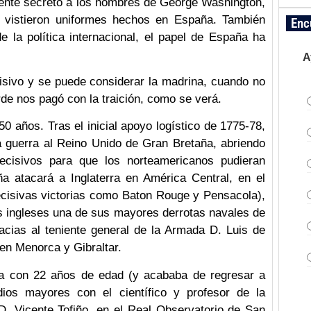
lmente secreto a los hombres de George Washington,
 vistieron uniformes hechos en España. También
Enc
e la política internacional, el papel de España ha
A
isivo y se puede considerar la madrina, cuando no
de nos pagó con la traición, como se verá.
0 años. Tras el inicial apoyo logístico de 1775-78,
 guerra al Reino Unido de Gran Bretaña, abriendo
ecisivos para que los norteamericanos pudieran
aña atacará a Inglaterra en América Central, en el
ecisivas victorias como Baton Rouge y Pensacola),
los ingleses una de sus mayores derrotas navales de
acias al teniente general de la Armada D. Luis de
 en Menorca y Gibraltar.
ba con 22 años de edad (y acababa de regresar a
ios mayores con el científico y profesor de la
. Vicente Tofiño, en el Real Observatorio de San