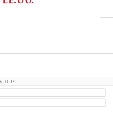
{}
[+]
Nom
Ema