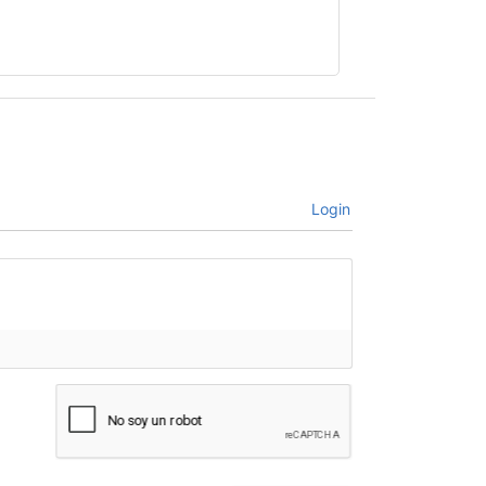
Login
bre*
il*