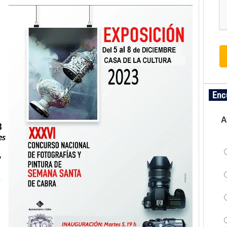
Enc
A