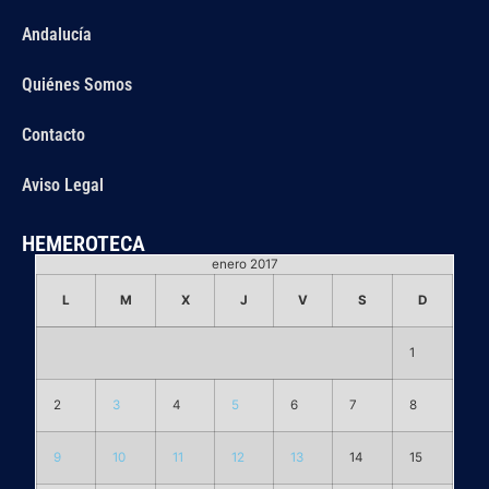
Andalucía
Quiénes Somos
Contacto
Aviso Legal
HEMEROTECA
enero 2017
L
M
X
J
V
S
D
1
2
3
4
5
6
7
8
9
10
11
12
13
14
15