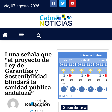
Vie, 07 agosto, 2026
Luna señala que
“el proyecto de
Ley de
Garantías y
Sostenibilidad
blindará la
sanidad pública
andaluza”
abril 10,
Redaccion
2017
Suscríbete al boletín
12:58