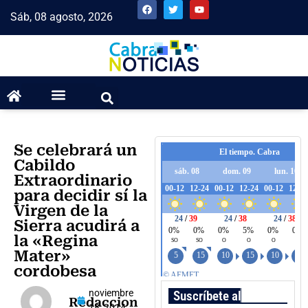
Sáb, 08 agosto, 2026
Se celebrará un
Cabildo
Extraordinario
para decidir sí la
Virgen de la
Sierra acudirá a
la «Regina
Mater»
cordobesa
noviembre
Suscríbete al boletín
Redaccion
18, 2014