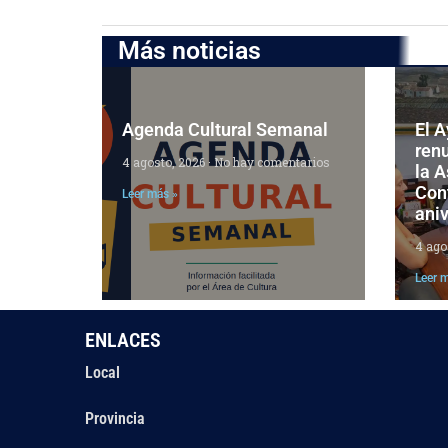
Más noticias
Agenda Cultural Semanal
El 
ren
4 agosto, 2026
No hay comentarios
la 
Cont
Leer más »
aniv
4 ago
Leer 
ENLACES
Local
Provincia