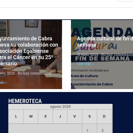
Ayuntamiento de Cabra
Agenda cultural de fin 
ueva su colaboración con
semana
Asociación Egabrense
31 julio, 2026
No hay comentari
ra el Cáncer en su 25º
ersario
Leer más »
sto, 2026
No hay comentarios
más »
HEMEROTECA
agosto 2026
L
M
X
J
V
S
D
1
2