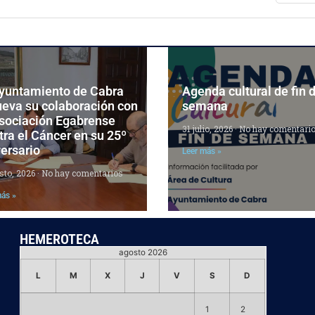
Ayuntamiento de Cabra
Agenda cultural de fin 
ueva su colaboración con
semana
Asociación Egabrense
31 julio, 2026
No hay comentari
ra el Cáncer en su 25º
ersario
Leer más »
sto, 2026
No hay comentarios
más »
HEMEROTECA
agosto 2026
L
M
X
J
V
S
D
1
2