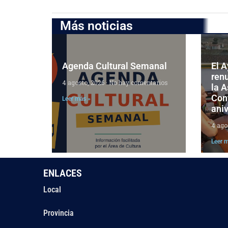
Más noticias
Agenda Cultural Semanal
El 
ren
4 agosto, 2026
No hay comentarios
la 
Cont
Leer más »
aniv
4 ago
Leer 
ENLACES
Local
Provincia