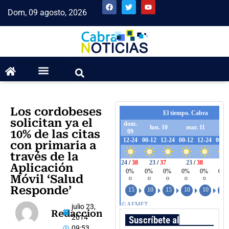
Dom, 09 agosto, 2026
Los cordobeses
solicitan ya el
10% de las citas
con primaria a
través de la
Aplicación
Móvil ‘Salud
Responde’
julio 23,
Redaccion
2014
Suscríbete al boletín
09:53