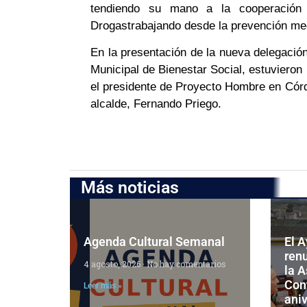
tendiendo su mano a la cooperación 
Drogastrabajando desde la prevención med
En la presentación de la nueva delegación
Municipal de Bienestar Social, estuvieron 
el presidente de Proyecto Hombre en Córd
alcalde, Fernando Priego.
Más noticias
Agenda Cultural Semanal
El 
ren
4 agosto, 2026
No hay comentarios
la 
Cont
Leer más »
aniv