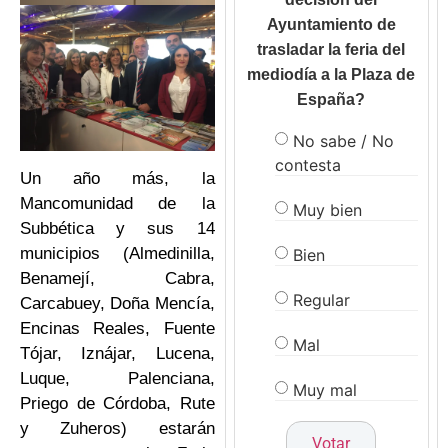
Ayuntamiento de
trasladar la feria del
mediodía a la Plaza de
España?
No sabe / No
contesta
Un año más, la
Mancomunidad de la
Muy bien
Subbética y sus 14
municipios (Almedinilla,
Bien
Benamejí, Cabra,
Regular
Carcabuey, Doña Mencía,
Encinas Reales, Fuente
Mal
Tójar, Iznájar, Lucena,
Luque, Palenciana,
Muy mal
Priego de Córdoba, Rute
y Zuheros) estarán