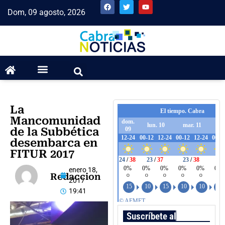
Dom, 09 agosto, 2026
La
Mancomunidad
de la Subbética
desembarca en
FITUR 2017
enero 18,
Redaccion
2017
19:41
Suscríbete al boletín