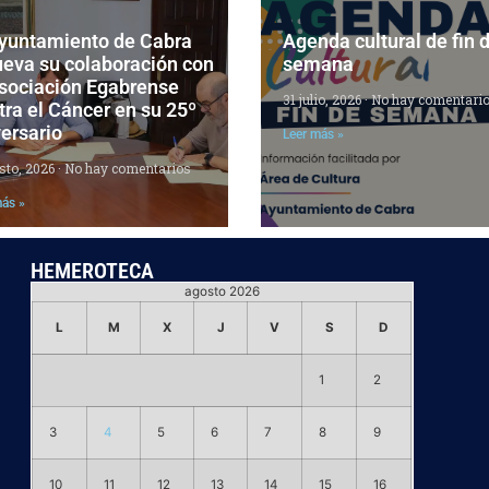
Ayuntamiento de Cabra
Agenda cultural de fin 
ueva su colaboración con
semana
Asociación Egabrense
31 julio, 2026
No hay comentari
ra el Cáncer en su 25º
ersario
Leer más »
sto, 2026
No hay comentarios
más »
HEMEROTECA
agosto 2026
L
M
X
J
V
S
D
1
2
3
4
5
6
7
8
9
10
11
12
13
14
15
16