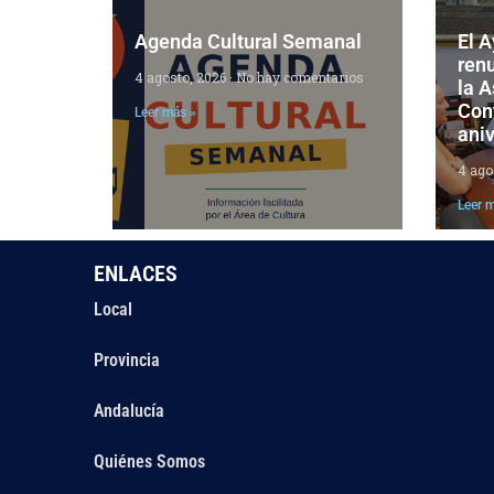
Agenda Cultural Semanal
El 
ren
4 agosto, 2026
No hay comentarios
la 
Cont
Leer más »
aniv
4 ago
Leer 
ENLACES
Local
Provincia
Andalucía
Quiénes Somos