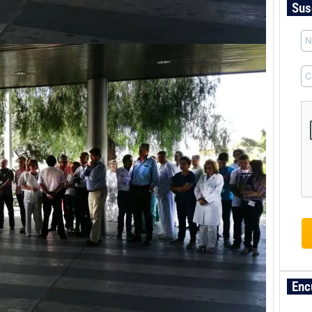
Sus
Enc