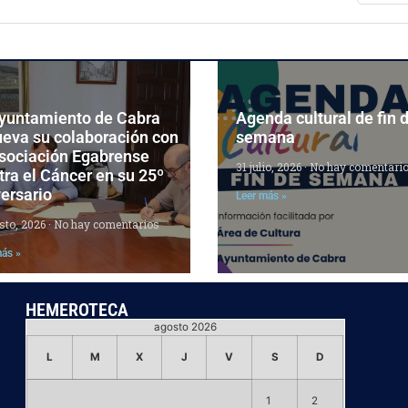
Ayuntamiento de Cabra
Agenda cultural de fin 
ueva su colaboración con
semana
Asociación Egabrense
31 julio, 2026
No hay comentari
ra el Cáncer en su 25º
ersario
Leer más »
sto, 2026
No hay comentarios
más »
HEMEROTECA
agosto 2026
L
M
X
J
V
S
D
1
2