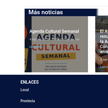
Más noticias
Agenda Cultural Semanal
El 
ren
4 agosto, 2026
No hay comentarios
la 
Cont
Leer más »
aniv
4 ago
Leer 
ENLACES
Local
Provincia