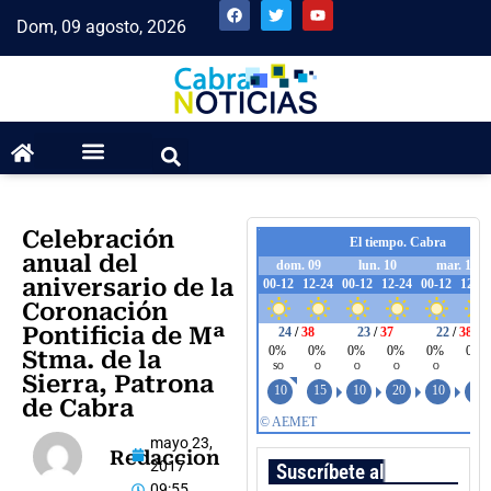
Dom, 09 agosto, 2026
Celebración
anual del
aniversario de la
Coronación
Pontificia de Mª
Stma. de la
Sierra, Patrona
de Cabra
mayo 23,
Redaccion
2017
Suscríbete al boletín
09:55