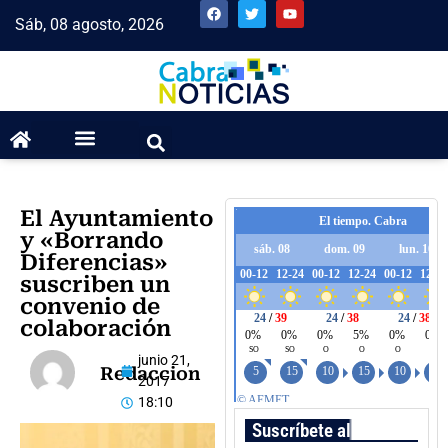
Sáb, 08 agosto, 2026
El Ayuntamiento
y «Borrando
Diferencias»
suscriben un
convenio de
colaboración
junio 21,
Redaccion
2017
18:10
Suscríbete al boletín