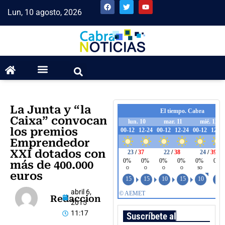
Lun, 10 agosto, 2026
La Junta y “la
Caixa” convocan
los premios
Emprendedor
XXI dotados con
más de 400.000
euros
abril 6,
Redaccion
2015
11:17
Suscríbete al boletín