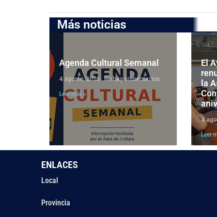
Más noticias
Agenda Cultural Semanal
El 
ren
4 agosto, 2026
No hay comentarios
la 
Cont
Leer más »
aniv
4 ago
Leer 
ENLACES
Local
Provincia