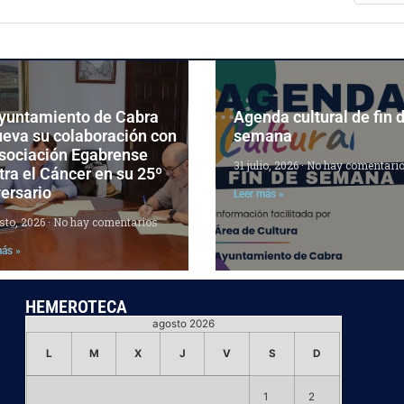
Ayuntamiento de Cabra
Agenda cultural de fin 
ueva su colaboración con
semana
Asociación Egabrense
31 julio, 2026
No hay comentari
ra el Cáncer en su 25º
ersario
Leer más »
sto, 2026
No hay comentarios
más »
HEMEROTECA
agosto 2026
L
M
X
J
V
S
D
1
2