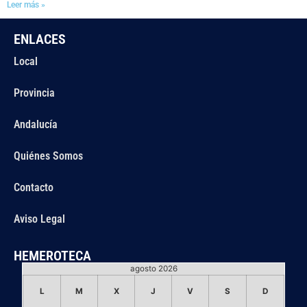
Leer más »
ENLACES
Local
Provincia
Andalucía
Quiénes Somos
Contacto
Aviso Legal
HEMEROTECA
agosto 2026
L
M
X
J
V
S
D