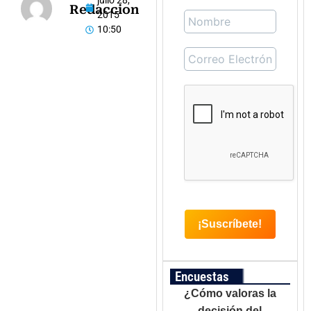
julio 28,
Redaccion
2015
10:50
Encuestas
¿Cómo valoras la
decisión del