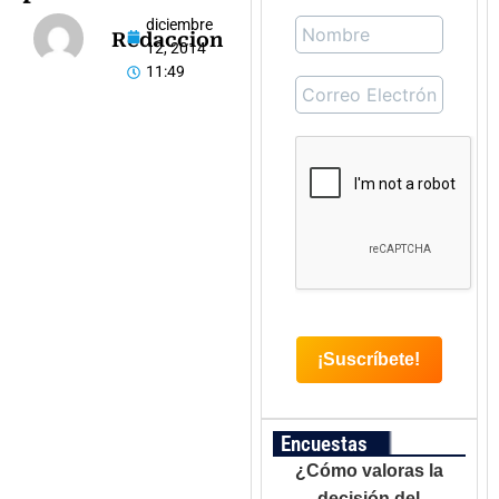
diciembre
Redaccion
12, 2014
11:49
Encuestas
¿Cómo valoras la
decisión del