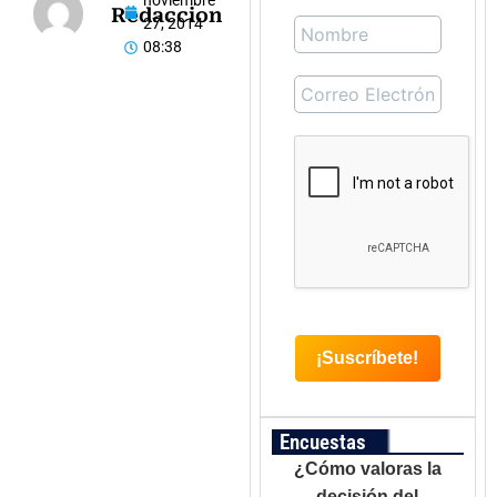
noviembre
Redaccion
27, 2014
08:38
Encuestas
¿Cómo valoras la
decisión del