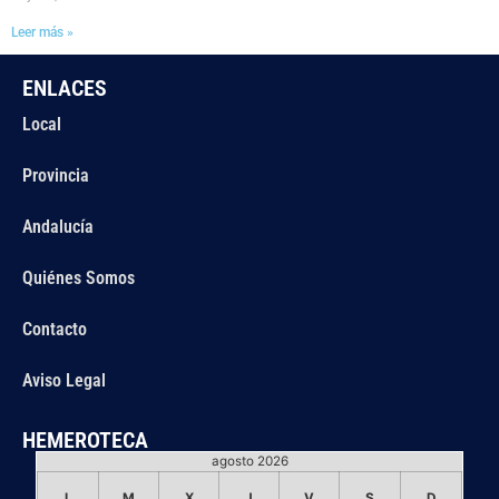
Leer más »
ENLACES
Local
Provincia
Andalucía
Quiénes Somos
Contacto
Aviso Legal
HEMEROTECA
agosto 2026
L
M
X
J
V
S
D