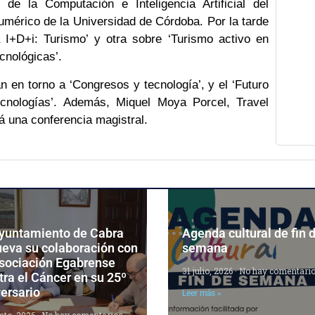
de la Computación e Inteligencia Artificial del
umérico de la Universidad de Córdoba. Por la tarde
 I+D+i: Turismo’ y otra sobre ‘Turismo activo en
cnológicas’.
n en torno a ‘Congresos y tecnología’, y el ‘Futuro
cnologías’. Además, Miquel Moya Porcel, Travel
á una conferencia magistral.
Ayuntamiento de Cabra
Agenda cultural de fin 
ueva su colaboración con
semana
Asociación Egabrense
31 julio, 2026
No hay comentari
ra el Cáncer en su 25º
ersario
Leer más »
sto, 2026
No hay comentarios