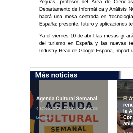
Yeguas, profesor del Área de Ciencias 
Departamento de Informática y Análisis N
habrá una mesa centrada en ‘tecnología
España: presente, futuro y aplicaciones te
Ya el viernes 10 de abril las mesas girará
del turismo en España y las nuevas te
Industry Head de Google España, impartir
Más noticias
Agenda Cultural Semanal
El 
ren
4 agosto, 2026
No hay comentarios
la 
Cont
Leer más »
aniv
4 ago