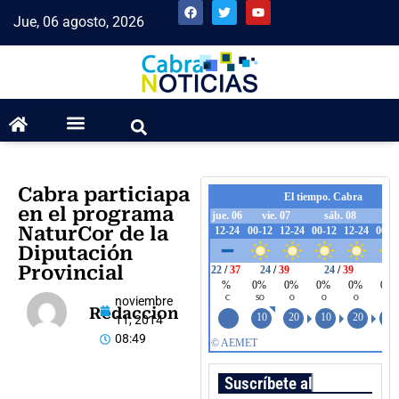
Jue, 06 agosto, 2026
Cabra particiapa
en el programa
NaturCor de la
Diputación
Provincial
noviembre
Redaccion
11, 2014
08:49
Suscríbete al boletín