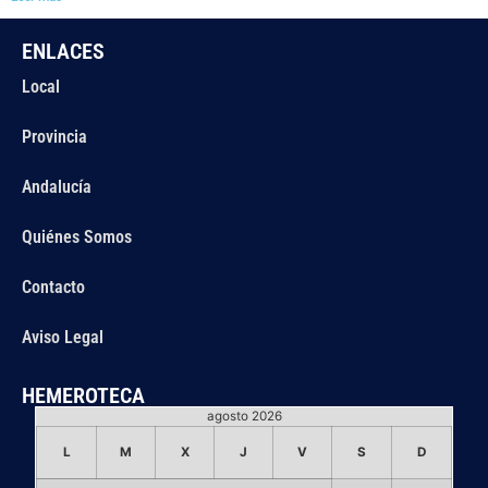
ENLACES
Local
Provincia
Andalucía
Quiénes Somos
Contacto
Aviso Legal
HEMEROTECA
agosto 2026
L
M
X
J
V
S
D