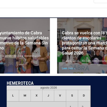
Ayuntamiento de Cabra
Cabra se vuelca con la 
mueve hábitos saludables
cientos de escolares
 motivo de la Semana Sin
protagonizan una marc
mo
para cerrar la Semana d
Salud 2026
yo, 2026
No hay comentarios
10 abril, 2026
No hay comentari
más »
Leer más »
HEMEROTECA
agosto 2026
L
M
X
J
V
S
D
1
2