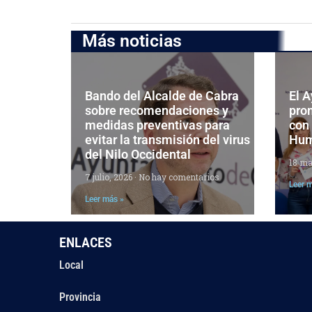
Más noticias
Bando del Alcalde de Cabra
El 
sobre recomendaciones y
pro
medidas preventivas para
con
evitar la transmisión del virus
Hu
del Nilo Occidental
18 ma
7 julio, 2026
No hay comentarios
Leer 
Leer más »
ENLACES
Local
Provincia