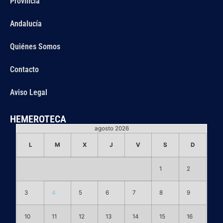
Provincia
Andalucía
Quiénes Somos
Contacto
Aviso Legal
HEMEROTECA
agosto 2026
L
M
X
J
V
S
D
1
2
3
4
5
6
7
8
9
10
11
12
13
14
15
16