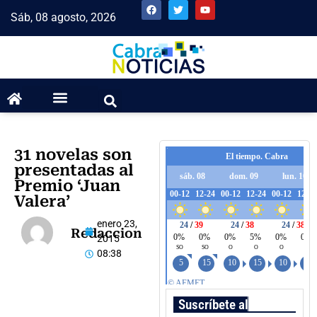
Sáb, 08 agosto, 2026
31 novelas son
presentadas al
Premio ‘Juan
Valera’
enero 23,
Redaccion
2015
08:38
Suscríbete al boletín