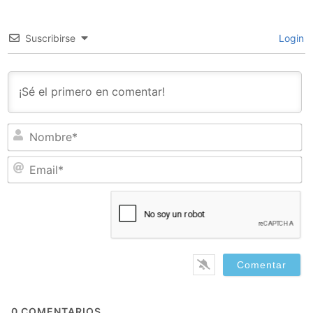
Suscribirse
Login
N
Em
0
COMENTARIOS