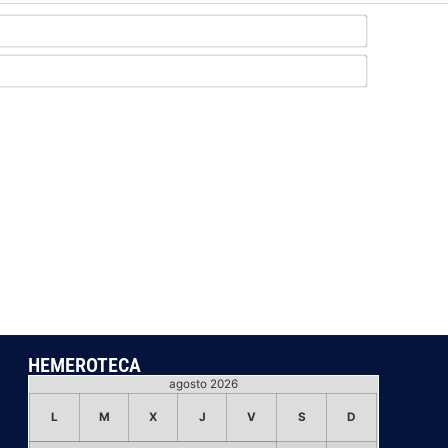
Nombre*
Email*
HEMEROTECA
agosto 2026
L
M
X
J
V
S
D