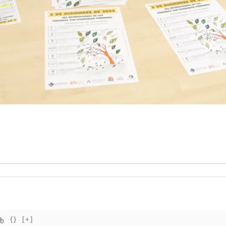
{}
[+]