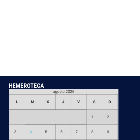
HEMEROTECA
agosto 2026
L
M
X
J
V
S
D
1
2
3
4
5
6
7
8
9