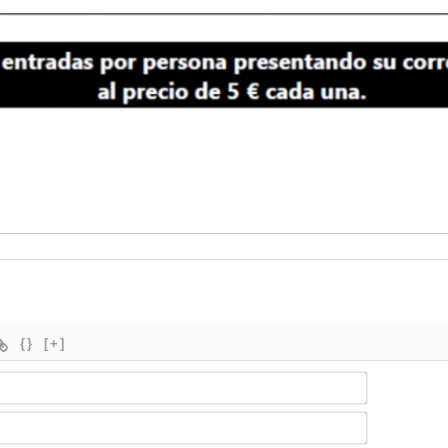
{}
[+]
Nombre*
Email*