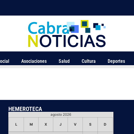
ocial
Asociaciones
Salud
Cultura
Deportes
HEMEROTECA
agosto 2026
L
M
X
J
V
S
D