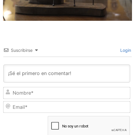
Suscribirse
Login
N
Em