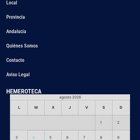
Local
Provincia
Andalucía
Quiénes Somos
Contacto
Aviso Legal
HEMEROTECA
agosto 2026
L
M
X
J
V
S
D
1
2
3
4
5
6
7
8
9