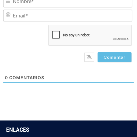
Em
0
COMENTARIOS
ENLACES