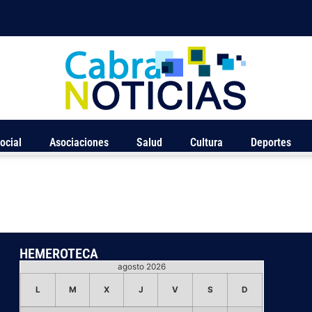
ocial
Asociaciones
Salud
Cultura
Deportes
HEMEROTECA
agosto 2026
L
M
X
J
V
S
D