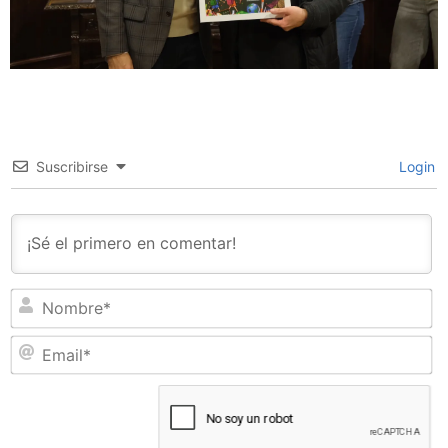
Suscribirse
Login
N
Em