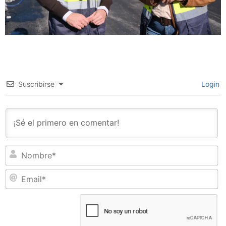
Suscribirse
Login
N
Em